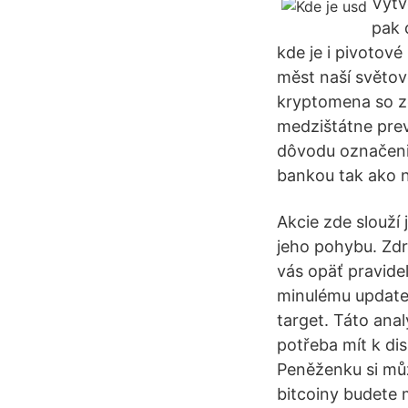
Vytv
pak 
kde je i pivotové
měst naší světov
kryptomena so z
medzištátne prev
dôvodu označeni
bankou tak ako n
Akcie zde slouží 
jeho pohybu. Zdr
vás opäť pravide
minulému update,
target. Táto ana
potřeba mít k di
Peněženku si můž
bitcoiny budete 