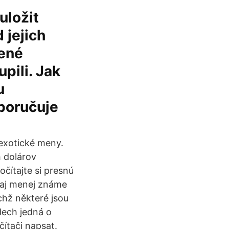
uložit
 jejich
pené
pili. Jak
u
poručuje
 exotické meny.
 dolárov
čítajte si presnú
 aj menej známe
chž některé jsou
dech jedná o
ítači napsat.