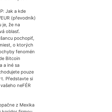
P: Jak a kde
/EUR (převodník)
 je, že na
vá oblasť.
 šancu pochopiť,
miest, o ktorých
zpochyby fenomén
de Bitcoin
a a iné sa
bchodujete pouze
t. Představte si
ě vašeho neFÉR
 opačne z Mexika
 koridor firmou