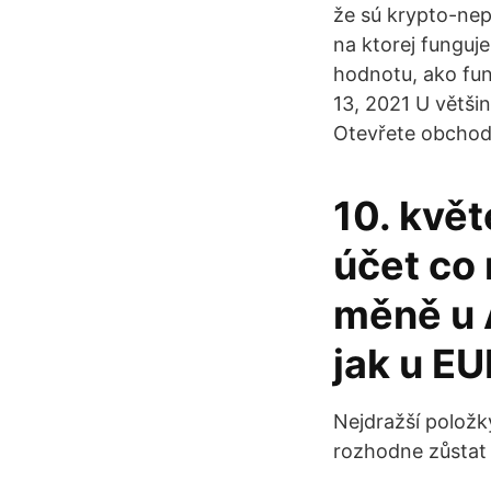
že sú krypto-nep
na ktorej funguj
hodnotu, ako fun
13, 2021 U větši
Otevřete obchod 
10. květ
účet co 
měně u 
jak u EU
Nejdražší položk
rozhodne zůstat n