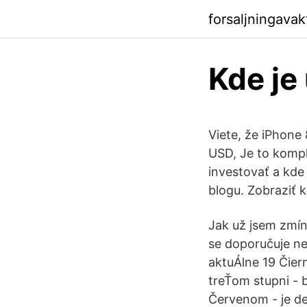
forsaljningava
Kde je
Viete, že iPhone
USD, Je to kompl
investovať a kde
blogu. Zobraziť 
Jak už jsem zmín
se doporučuje ne
aktuÁlne 19 Čiern
treŤom stupni - 
Červenom - je de