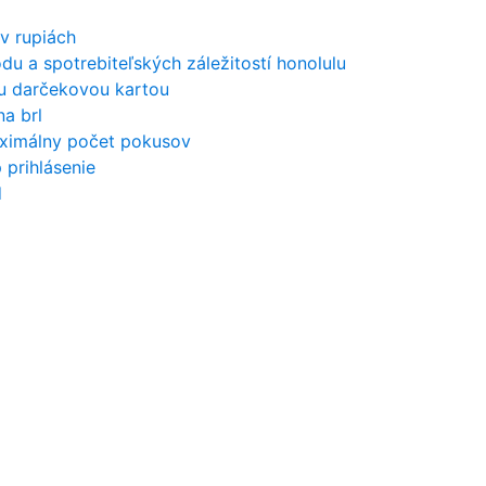
v rupiách
du a spotrebiteľských záležitostí honolulu
u darčekovou kartou
na brl
ximálny počet pokusov
 prihlásenie
d