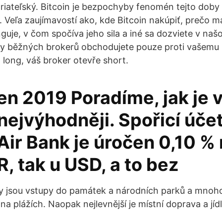
riateľský. Bitcoin je bezpochyby fenomén tejto doby
e. Veľa zaujímavostí ako, kde Bitcoin nakúpiť, prečo 
guje, v čom spočíva jeho sila a iné sa dozviete v naš
ny běžných brokerů obchodujete pouze proti vašemu 
long, váš broker otevře short.
en 2019 Poradíme, jak je v
nejvýhodněji. Spořicí účet
Air Bank je úročen 0,10 %
R, tak u USD, a to bez
y jsou vstupy do památek a národních parků a mnoho 
a plážích. Naopak nejlevnější je místní doprava a jídl