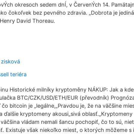
vÝch okresoch sedem dnÍ, v ČervenÝch 14. Pamätajme
ako čokoľvek bez pevného zdravia. „Dobrota je jediná 
“ Henry David Thoreau.
 zisková
sell teriéra
oinu Historické milníky kryptoměny NÁKUP: Jak a kde 
lkulačka BTC/CZK/USD/ETH/EUR (převodník) Prognóza 
 čo bitcoin je „legálne,„Pravdou je, že na väčšine mie
y a ďalšie kryptomeny akousi„sivá oblasť.„Kryptomeny
 väčšina vládam nemali šancu pochopiť, čo to sú, niet
ť. Existuje však niekoľko miest, o ktorých môžeme s 