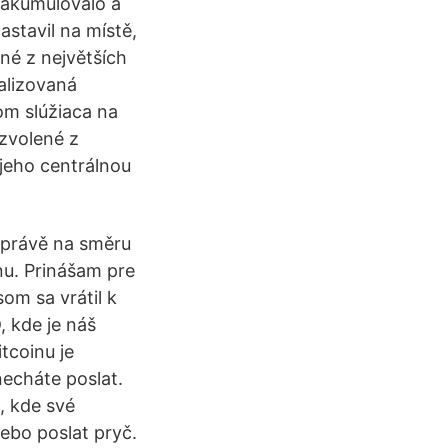
reakumulovalo a
astavil na místě,
dné z největších
alizovaná
m slúžiaca na
 zvolené z
jeho centrálnou
í právě na směru
nu. Prinášam pre
om sa vrátil k
 kde je náš
tcoinu je
echáte poslat.
, kde své
ebo poslat pryč.