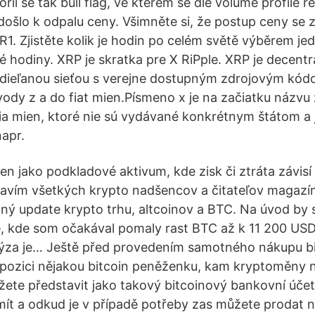
ořil se tak bull flag, ve kterém se dle volume profile 
došlo k odpalu ceny. Všimněte si, že postup ceny se z
 R1. Zjistěte kolik je hodin po celém světě výběrem je
é hodiny. XRP je skratka pre X RiPple. XRP je decentr
dieľanou sieťou s verejne dostupným zdrojovým kódo
ody z a do fiat mien.Písmeno x je na začiatku názvu
a mien, ktoré nie sú vydávané konkrétnym štátom a 
apr.
jen jako podkladové aktivum, kde zisk či ztráta závis
avím všetkých krypto nadšencov a čitateľov magazí
lný update krypto trhu, altcoinov a BTC. Na úvod by s
 kde som očakával pomaly rast BTC až k 11 200 USD,
lýza je… Ještě před provedením samotného nákupu bi
spozici nějakou bitcoin peněženku, kam kryptoměny n
ete představit jako takový bitcoinový bankovní účet
mít a odkud je v případě potřeby zas můžete prodat n