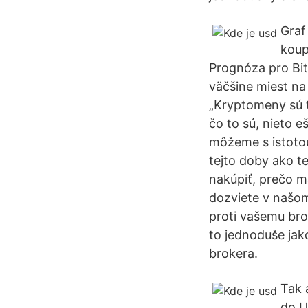
Graf
koup
Prognóza pro Bitc
väčšine miest na 
„Kryptomeny sú t
čo to sú, nieto e
môžeme s istotou
tejto doby ako te
nakúpiť, prečo m
dozviete v našom
proti vašemu bro
to jednoduše jak
brokera.
Tak 
do U