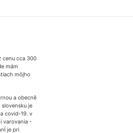
z cenu cca 300
šade mám
stiach môjho
árnou a obecně
 slovensku je
a covid-19. v
 varovania -
Í je pri