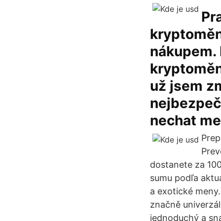
Pr
kryptoměny
nákupem. 
kryptoměny
už jsem zm
nejbezpeč
nechat me
Prep
Prev
dostanete za 100
sumu podľa aktuá
a exotické meny.
značně univerzál
jednoduchý a sna