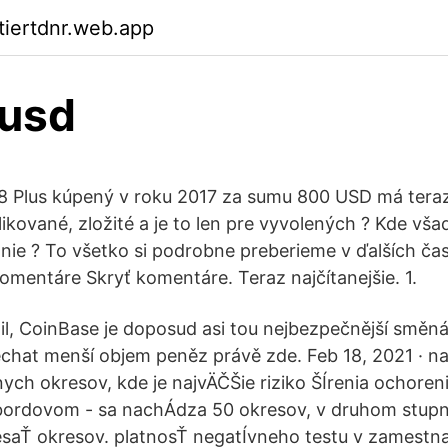
ktiertdnr.web.app
 usd
 8 Plus kúpený v roku 2017 za sumu 800 USD má tera
ikované, zložité a je to len pre vyvolených ? Kde v
 nie ? To všetko si podrobne preberieme v ďalších ča
komentáre Skryť komentáre. Teraz najčítanejšie. 1.
il, CoinBase je doposud asi tou nejbezpečnější směn
chat menší objem peněz právě zde. Feb 18, 2021 · na
ych okresov, kde je najvÄČŠie riziko ŠÍrenia ochoreni
bordovom - sa nachÁdza 50 okresov, v druhom stupni
saŤ okresov. platnosŤ negatÍvneho testu v zamestnan