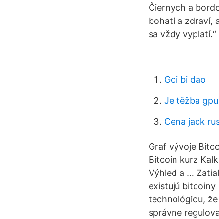
Čiernych a bordo
bohatí a zdraví, 
sa vždy vyplatí.
Goi bi dao
Je těžba gpu
Cena jack rus
Graf vývoje Bitc
Bitcoin kurz Ka
Výhled a … Zatiaľ
existujú bitcoin
technológiou, že
správne regulova