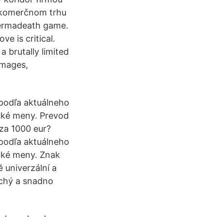
a komerčnom trhu
permadeath game.
e is critical.
 brutally limited
 mages,
 podľa aktuálneho
ické meny. Prevod
za 1000 eur?
 podľa aktuálneho
ické meny. Znak
 univerzální a
uchý a snadno