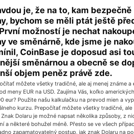
avdou je, že na to, kam bezpečně 
, bychom se měli ptát ještě před
První možností je nechat nakou
 ve směnárně, kde jsme je nakou
ínil, CoinBase je doposud asi to
nější směnárnou a obecně se do
nší objem peněz právě zde.
očítať môžete všetky tradičné, ale aj menej známe a
od meny EUR na USD. Zaujíma Vás, koľko amerických
0 eur? Použite našu kalkulačku na prevod mien a vypo
lneho kurzu. Prepočítať môžete všetky tradičné, ale
 Znak Dolaru je možné napsat několika způsoby, z ni
ní a některé bohužel méně. Přesto se ve všech přípa
dno zapamatovatelný postup, jak znak Dolaru na poč