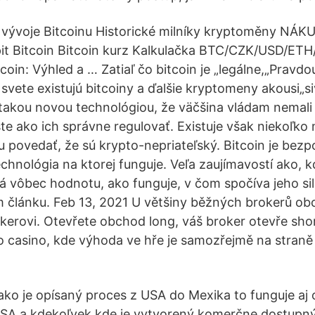
 vývoje Bitcoinu Historické milníky kryptoměny NÁKU
it Bitcoin Bitcoin kurz Kalkulačka BTC/CZK/USD/ETH
oin: Výhled a … Zatiaľ čo bitcoin je „legálne,„Pravdou
svete existujú bitcoiny a ďalšie kryptomeny akousi„si
akou novou technológiou, že väčšina vládam nemali
šte ako ich správne regulovať. Existuje však niekoľko 
 povedať, že sú krypto-nepriateľský. Bitcoin je be
chnológia na ktorej funguje. Veľa zaujímavostí ako, k
á vôbec hodnotu, ako funguje, v čom spočíva jeho sil
 článku. Feb 13, 2021 U většiny běžných brokerů o
kerovi. Otevřete obchod long, váš broker otevře shor
o casino, kde výhoda ve hře je samozřejmě na stran
ako je opísaný proces z USA do Mexika to funguje aj
SA a kdekoľvek kde je vytvorený komerčne dostupný