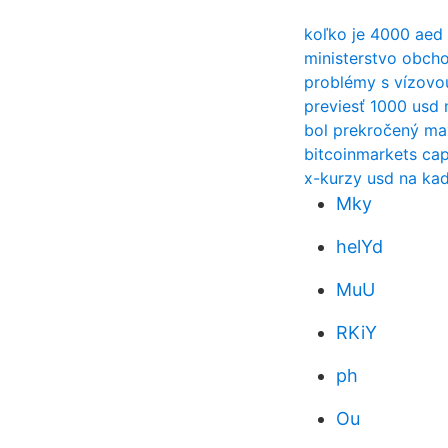
koľko je 4000 aed 
ministerstvo obcho
problémy s vízovo
previesť 1000 usd 
bol prekročený ma
bitcoinmarkets cap
x-kurzy usd na ka
Mky
helYd
MuU
RKiY
ph
Ou