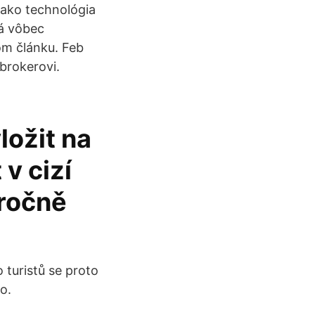
 ako technológia
má vôbec
om článku. Feb
brokerovi.
ložit na
 v cizí
 ročně
turistů se proto
o.