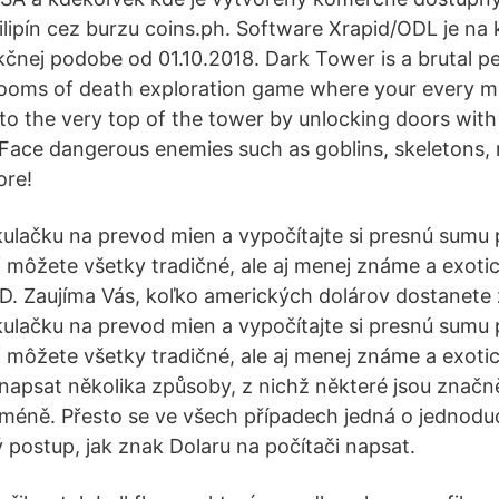
Filipín cez burzu coins.ph. Software Xrapid/ODL je n
čnej podobe od 01.10.2018. Dark Tower is a brutal 
ooms of death exploration game where your every mov
o the very top of the tower by unlocking doors with a
Face dangerous enemies such as goblins, skeletons,
ore!
kulačku na prevod mien a vypočítajte si presnú sumu
ť môžete všetky tradičné, ale aj menej známe a exot
. Zaujíma Vás, koľko amerických dolárov dostanete 
kulačku na prevod mien a vypočítajte si presnú sumu
ť môžete všetky tradičné, ale aj menej známe a exot
napsat několika způsoby, z nichž některé jsou značně
méně. Přesto se ve všech případech jedná o jednod
postup, jak znak Dolaru na počítači napsat.