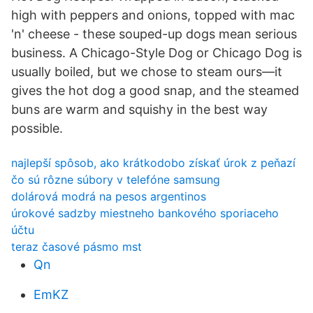
high with peppers and onions, topped with mac
'n' cheese - these souped-up dogs mean serious
business. A Chicago-Style Dog or Chicago Dog is
usually boiled, but we chose to steam ours—it
gives the hot dog a good snap, and the steamed
buns are warm and squishy in the best way
possible.
najlepší spôsob, ako krátkodobo získať úrok z peňazí
čo sú rôzne súbory v telefóne samsung
dolárová modrá na pesos argentinos
úrokové sadzby miestneho bankového sporiaceho
účtu
teraz časové pásmo mst
Qn
EmKZ