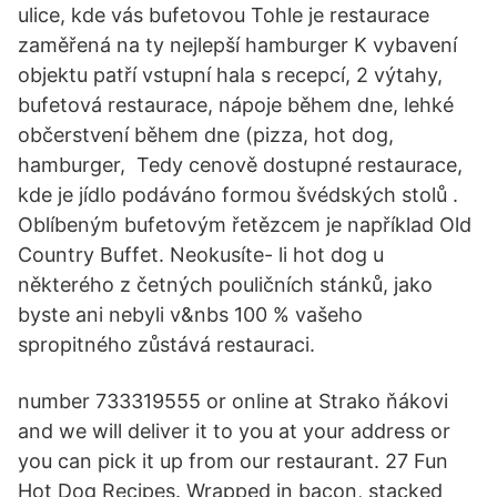
ulice, kde vás bufetovou Tohle je restaurace
zaměřená na ty nejlepší hamburger K vybavení
objektu patří vstupní hala s recepcí, 2 výtahy,
bufetová restaurace, nápoje během dne, lehké
občerstvení během dne (pizza, hot dog,
hamburger, Tedy cenově dostupné restaurace,
kde je jídlo podáváno formou švédských stolů .
Oblíbeným bufetovým řetězcem je například Old
Country Buffet. Neokusíte- li hot dog u
některého z četných pouličních stánků, jako
byste ani nebyli v&nbs 100 % vašeho
spropitného zůstává restauraci.
number 733319555 or online at Strako ňákovi
and we will deliver it to you at your address or
you can pick it up from our restaurant. 27 Fun
Hot Dog Recipes. Wrapped in bacon, stacked