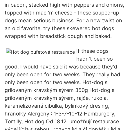
in bacon, stacked high with peppers and onions,
topped with mac 'n' cheese - these souped-up
dogs mean serious business. For a new twist on
an old favorite, try these skewered hot dogs
wrapped with breadstick dough and baked.
If these dogs
hadn't been so
good, I would have said it was because they'd
only been open for two weeks. They really had
only been open for two weeks. Hot-dog s
grilovaným kravským sýrem 350g Hot-dog s
grilovaným kravským sýrem, rajče, rukola,
karamelizovaná cibulka, bylinkový dresing,
hranolky Alergeny : 1-3-7-10-12 Hamburgery,
Tortilly, Hot dog Od 18.12. umožňují restaurace
výdej jídla s sebou , rozvoz jídla či donášku jídla .