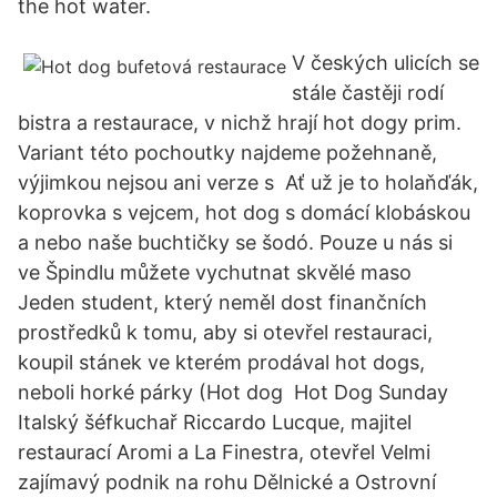
the hot water.
V českých ulicích se
stále častěji rodí
bistra a restaurace, v nichž hrají hot dogy prim.
Variant této pochoutky najdeme požehnaně,
výjimkou nejsou ani verze s Ať už je to holaňďák,
koprovka s vejcem, hot dog s domácí klobáskou
a nebo naše buchtičky se šodó. Pouze u nás si
ve Špindlu můžete vychutnat skvělé maso
Jeden student, který neměl dost finančních
prostředků k tomu, aby si otevřel restauraci,
koupil stánek ve kterém prodával hot dogs,
neboli horké párky (Hot dog Hot Dog Sunday
Italský šéfkuchař Riccardo Lucque, majitel
restaurací Aromi a La Finestra, otevřel Velmi
zajímavý podnik na rohu Dělnické a Ostrovní