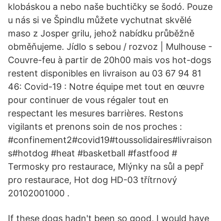
klobáskou a nebo naše buchtičky se šodó. Pouze
u nás si ve Špindlu můžete vychutnat skvělé
maso z Josper grilu, jehož nabídku průběžně
obměňujeme. Jídlo s sebou / rozvoz | Mulhouse -
Couvre-feu à partir de 20h00 mais vos hot-dogs
restent disponibles en livraison au 03 67 94 81
46: Covid-19 : Notre équipe met tout en œuvre
pour continuer de vous régaler tout en
respectant les mesures barrières. Restons
vigilants et prenons soin de nos proches :
#confinement2#covid19#toussolidaires#livraison
s#hotdog #heat #basketball #fastfood #
Termosky pro restaurace, Mlýnky na sůl a pepř
pro restaurace, Hot dog HD-03 třítrnový
20102001000 .
If these dogs hadn't been so good, I would have